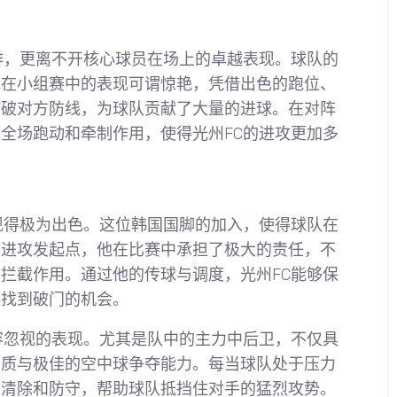
排，更离不开核心球员在场上的卓越表现。球队的
他在小组赛中的表现可谓惊艳，凭借出色的跑位、
打破对方防线，为球队贡献了大量的进球。在对阵
全场跑动和牵制作用，使得光州FC的进攻更加多
现得极为出色。这位韩国国脚的加入，使得球队在
的进攻发起点，他在比赛中承担了极大的责任，不
拦截作用。通过他的传球与调度，光州FC能够保
寻找到破门的机会。
容忽视的表现。尤其是队中的主力中后卫，不仅具
素质与极佳的空中球争夺能力。每当球队处于压力
的清除和防守，帮助球队抵挡住对手的猛烈攻势。