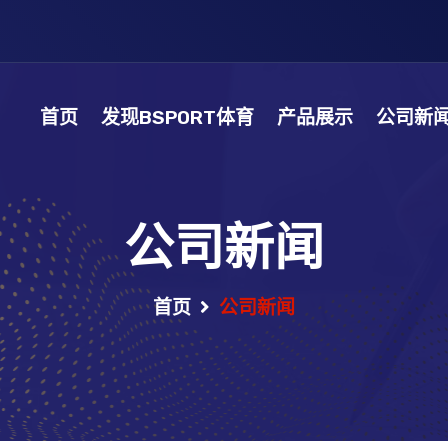
首页
发现BSPORT体育
产品展示
公司新
公司新闻
首页
公司新闻