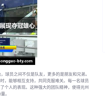
洽，球员之间不仅是队友，更多的是朋友和兄弟。
难时，能够相互支持，共同克服难关。每一名球员
为了个人的表现。这种强大的团队精神，使得光州
力量。