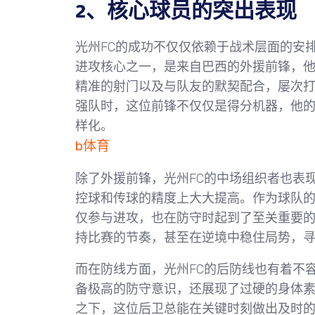
2、核心球员的突出表现
光州FC的成功不仅仅依赖于战术层面的安
进攻核心之一，是来自巴西的外援前锋，
精准的射门以及与队友的默契配合，屡次
强队时，这位前锋不仅仅是得分机器，他的
样化。
b体育
除了外援前锋，光州FC的中场组织者也表
控球和传球的精度上大大提高。作为球队
仅参与进攻，也在防守时起到了至关重要的
持比赛的节奏，甚至在逆境中稳住局势，
而在防线方面，光州FC的后防线也有着不
备极高的防守意识，还展现了过硬的身体
之下，这位后卫总能在关键时刻做出及时