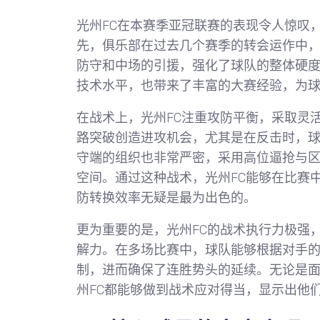
光州FC在本赛季亚冠联赛的表现令人惊叹
先，俱乐部在过去几个赛季的转会运作中
防守和中场的引援，强化了球队的整体硬
技术水平，也带来了丰富的大赛经验，为
在战术上，光州FC注重攻防平衡，采取灵
路突破创造进攻机会，尤其是在反击时，
守端的组织也非常严密，采用高位逼抢与
空间。通过这种战术，光州FC能够在比赛
防转换效率无疑是最为出色的。
更为重要的是，光州FC的战术执行力极强
解力。在多场比赛中，球队能够根据对手
制，进而确保了连胜势头的延续。无论是
州FC都能够做到战术应对得当，显示出他