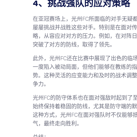
4、挑战强队的应对策略
在亚冠赛场上，光州FC所面临的对手无疑
屡屡挑战并战胜这些对手。特别是在面对传
略，从容应对对方的压力。例如，在对阵日
突破了对方的防线，取得了领先。
此外，光州FC还在比赛中展现了出色的临
一度陷入被动局面，但他们能够在教练的
势。这种灵活的应变能力和及时的战术调整
争力。
光州FC的防守体系也在面对强敌时起到了
始终保持着稳固的防线，尤其是防守端的
这种方式，光州FC在面对强队时不仅能够
气，最终走向胜利。