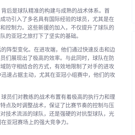
，背后是球队精准的构建与成熟的战术体系。首
，成功引入了多名具有国际经验的球员，尤其是在
度和控制力。这些新援的加入，不仅提升了球队的
球队的亚冠之旅打下了坚实的基础。
活的阵型变化。在进攻端，他们通过快速反击和边
球员们展现出了极高的效率。与此同时，球队在防
区域防守相结合的方式，有效地限制了对手的进攻
中迅速占据主动，尤其在亚冠小组赛中，他们的攻
，球员们对教练的战术布置有着极高的执行力和理
的特点及时调整战术，保证了比赛节奏的控制与压
面对技术流派的球队，还是强硬的对抗型球队，光
们在亚冠赛场上的强大竞争力。