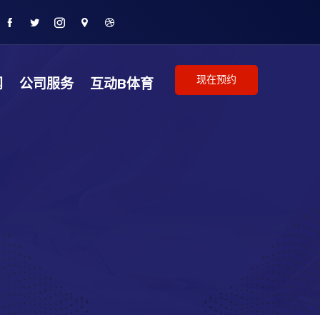
现在预约
闻
公司服务
互动B体育