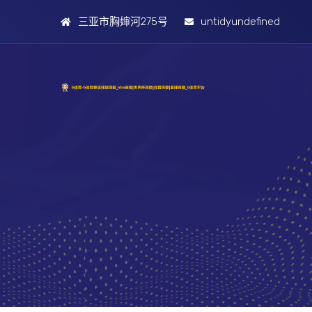
三亚市胸婶河275号
untidyundefined