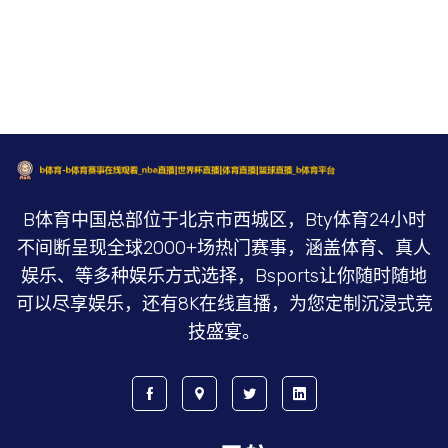
B体育中国总部位于北京市西城区，Bty体育24小时
不间断呈现全球2000+场热门赛事，涵盖体育、真人
娱乐、等多种娱乐方式选择，Bsports让你随时随地
可以尽享娱乐，还有8K在线直播，为您定制沉浸式竞
技盛宴。