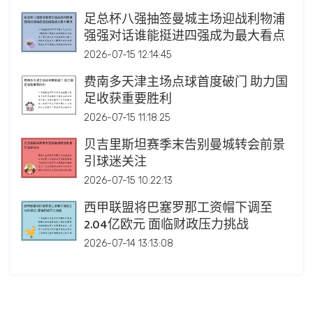
足总杯八强抽签曼城主场迎战利物浦
强强对话谁能挺进四强成为最大看点
2026-07-15 12:14:45
费南多天津主场点球首度破门 助力国
足收获重要胜利
2026-07-15 11:18:25
贝吉里斯坦赛季末告别曼城转会前景
引球迷关注
2026-07-15 10:22:13
西甲联盟将巴塞罗那工资帽下调至
2.04亿欧元 面临财政压力挑战
2026-07-14 13:13:08