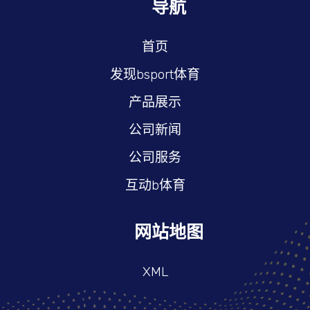
导航
首页
发现bsport体育
产品展示
公司新闻
公司服务
互动b体育
网站地图
XML