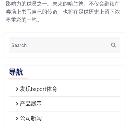
影响力的球员之一。未来的哈兰德，不仅会继续在
赛场上书写自己的传奇，也将在足球历史上留下浓
墨重彩的一笔。
导航
发现bsport体育
产品展示
公司新闻