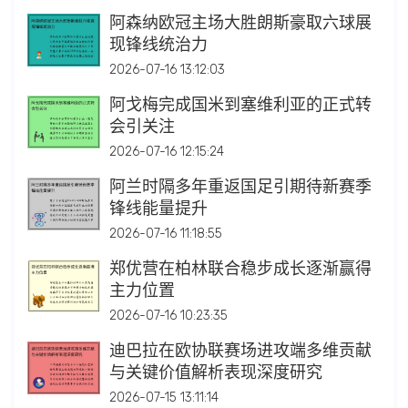
阿森纳欧冠主场大胜朗斯豪取六球展
现锋线统治力
2026-07-16 13:12:03
阿戈梅完成国米到塞维利亚的正式转
会引关注
2026-07-16 12:15:24
阿兰时隔多年重返国足引期待新赛季
锋线能量提升
2026-07-16 11:18:55
郑优营在柏林联合稳步成长逐渐赢得
主力位置
2026-07-16 10:23:35
迪巴拉在欧协联赛场进攻端多维贡献
与关键价值解析表现深度研究
2026-07-15 13:11:14