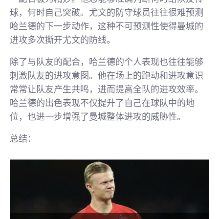
球，何时自己突破。尤文的防守球员往往很难预测
哈兰德的下一步动作，这种不可预测性使得曼城的
进攻多次撕开尤文的防线。
除了与队友的配合，哈兰德的个人表现也往往能够
刺激队友的进攻意图。他在场上的跑动和进攻意识
常常让队友产生共鸣，进而提高全队的进攻效率。
哈兰德的出色表现不仅提升了自己在球队中的地
位，也进一步增强了曼城整体进攻的威胁性。
总结：