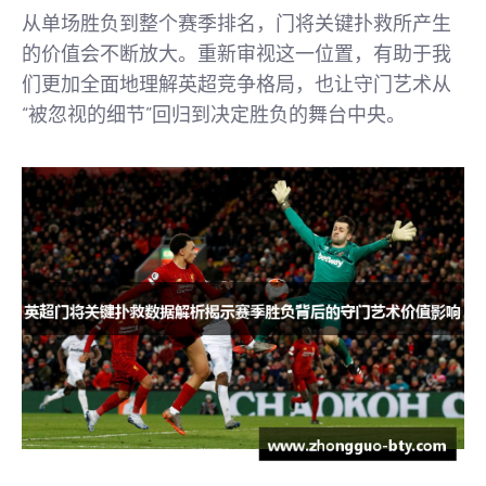
从单场胜负到整个赛季排名，门将关键扑救所产生
的价值会不断放大。重新审视这一位置，有助于我
们更加全面地理解英超竞争格局，也让守门艺术从
“被忽视的细节”回归到决定胜负的舞台中央。