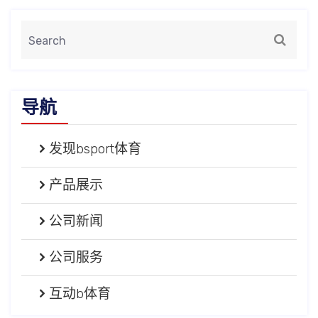
导航
发现bsport体育
产品展示
公司新闻
公司服务
互动b体育