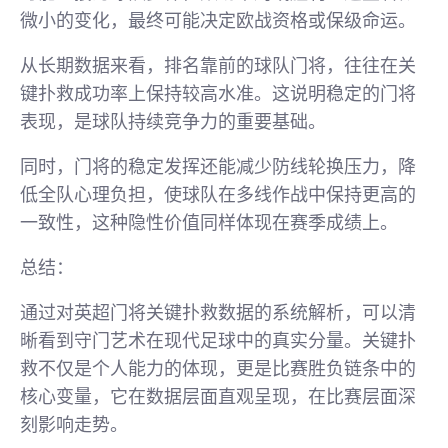
微小的变化，最终可能决定欧战资格或保级命运。
从长期数据来看，排名靠前的球队门将，往往在关
键扑救成功率上保持较高水准。这说明稳定的门将
表现，是球队持续竞争力的重要基础。
同时，门将的稳定发挥还能减少防线轮换压力，降
低全队心理负担，使球队在多线作战中保持更高的
一致性，这种隐性价值同样体现在赛季成绩上。
总结：
通过对英超门将关键扑救数据的系统解析，可以清
晰看到守门艺术在现代足球中的真实分量。关键扑
救不仅是个人能力的体现，更是比赛胜负链条中的
核心变量，它在数据层面直观呈现，在比赛层面深
刻影响走势。