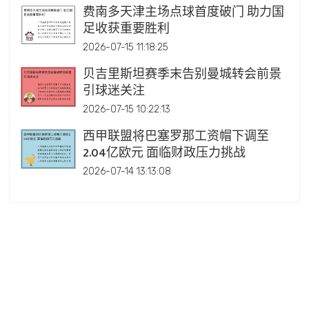
费南多天津主场点球首度破门 助力国
足收获重要胜利
2026-07-15 11:18:25
贝吉里斯坦赛季末告别曼城转会前景
引球迷关注
2026-07-15 10:22:13
西甲联盟将巴塞罗那工资帽下调至
2.04亿欧元 面临财政压力挑战
2026-07-14 13:13:08