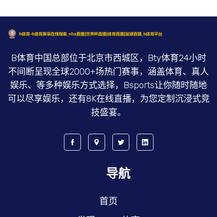
B体育中国总部位于北京市西城区，Bty体育24小时
不间断呈现全球2000+场热门赛事，涵盖体育、真人
娱乐、等多种娱乐方式选择，Bsports让你随时随地
可以尽享娱乐，还有8K在线直播，为您定制沉浸式竞
技盛宴。
导航
首页