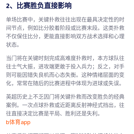
2、比赛胜负直接影响
单场比赛中，关键扑救往往出现在最具决定性的时
间节点，例如比分胶着阶段或比赛末段。这类扑救
不仅保住比分，更能直接影响双方战术选择和心理
状态。
当门将在关键时刻完成高难度扑救时，本方球队往
往士气大振，进攻端更敢于投入兵力；反之，对手
则可能因错失良机而心态失衡。这种情绪层面的变
化，常常在随后的比赛进程中体现为进球或失误。
英超历史上不乏因门将关键扑救而改变胜负的经典
案例。一次点球扑救或近距离反射神经式挡出，往
往直接决定比赛是平局、胜利还是失利。
b体育app