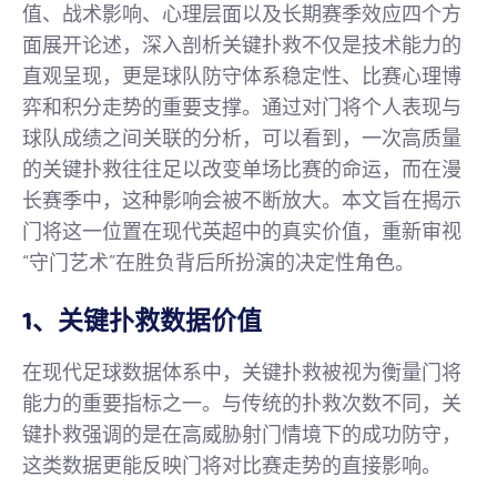
值、战术影响、心理层面以及长期赛季效应四个方
面展开论述，深入剖析关键扑救不仅是技术能力的
直观呈现，更是球队防守体系稳定性、比赛心理博
弈和积分走势的重要支撑。通过对门将个人表现与
球队成绩之间关联的分析，可以看到，一次高质量
的关键扑救往往足以改变单场比赛的命运，而在漫
长赛季中，这种影响会被不断放大。本文旨在揭示
门将这一位置在现代英超中的真实价值，重新审视
“守门艺术”在胜负背后所扮演的决定性角色。
1、关键扑救数据价值
在现代足球数据体系中，关键扑救被视为衡量门将
能力的重要指标之一。与传统的扑救次数不同，关
键扑救强调的是在高威胁射门情境下的成功防守，
这类数据更能反映门将对比赛走势的直接影响。