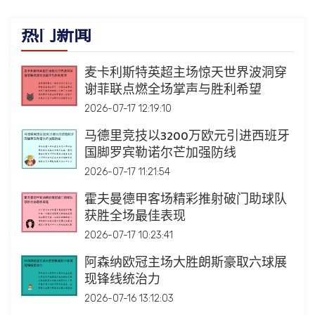
热门新闻
麦卡利斯特英超主场惊天世界波洞穿
谢菲联点燃全场掌声与胜利希望
2026-07-17 12:19:10
马德里竞技以3200万欧元引进西班牙
国脚罗宾勒诺尔芒加强防线
2026-07-17 11:21:54
霍夫曼德甲客场精彩推射破门助球队
获胜全场最佳表现
2026-07-17 10:23:41
阿森纳欧冠主场大胜朗斯豪取六球展
现锋线统治力
2026-07-16 13:12:03