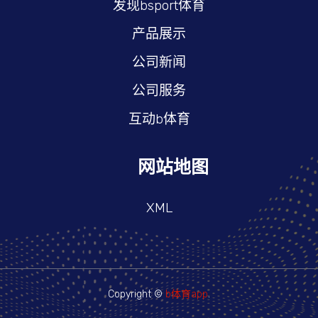
发现bsport体育
产品展示
公司新闻
公司服务
互动b体育
网站地图
XML
Copyright ©
b体育app
.