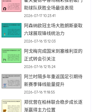
霍夫曼德甲客场精彩推射破门
助球队获胜全场最佳表现
2026-07-17 10:23:41
阿森纳欧冠主场大胜朗斯豪取
六球展现锋线统治力
2026-07-16 13:12:03
阿戈梅完成国米到塞维利亚的
正式转会引关注
2026-07-16 12:15:24
阿兰时隔多年重返国足引期待
新赛季锋线能量提升
2026-07-16 11:18:55
郑优营在柏林联合稳步成长逐
渐赢得主力位置