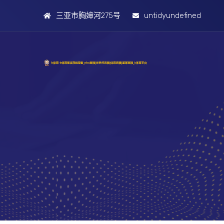
三亚市胸婶河275号
untidyundefined