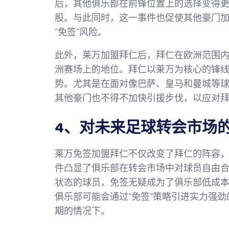
后，其他俱乐部在前锋位置上的选择变得
股。与此同时，这一事件也促使其他豪门
“免签”风险。
此外，莱万加盟拜仁后，拜仁在欧洲范围
洲赛场上的地位。拜仁以莱万为核心的锋
势。尤其是在面对像巴萨、皇马和曼城等
其他豪门也不得不加快引援步伐，以应对
4、对未来足球转会市场
莱万免签加盟拜仁不仅改变了拜仁的阵容
件凸显了俱乐部在转会市场中对球员自由
状态的球员，免签无疑成为了俱乐部低成
俱乐部可能会通过“免签”策略引进实力强
期的情况下。