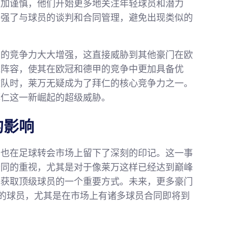
更加谨慎，他们开始更多地关注年轻球员和潜力
加强了与球员的谈判和合同管理，避免出现类似的
内的竞争力大大增强，这直接威胁到其他豪门在欧
线阵容，使其在欧冠和德甲的竞争中更加具备优
球队时，莱万无疑成为了拜仁的核心竞争力之一。
拜仁这一新崛起的超级威胁。
的影响
，也在足球转会市场上留下了深刻的印记。这一事
合同的重视，尤其是对于像莱万这样已经达到巅峰
本获取顶级球员的一个重要方式。未来，更多豪门
劲的球员，尤其是在市场上有诸多球员合同即将到