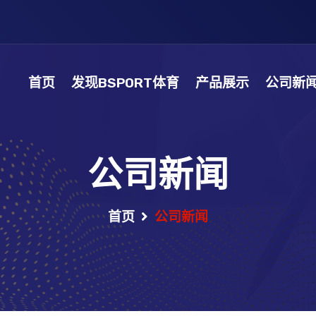
首页
发现BSPORT体育
产品展示
公司新
公司新闻
首页
公司新闻