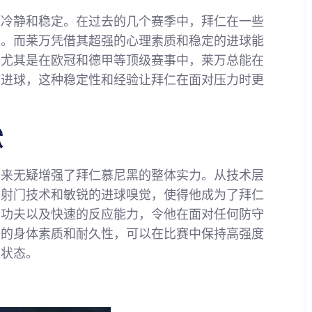
加冷静和稳定。在过去的几个赛季中，拜仁在一些
题。而莱万凭借其超强的心理素质和稳定的进球能
。尤其是在欧冠和德甲等顶级赛事中，莱万总能在
的进球，这种稳定性和经验让拜仁在面对压力时更
献
到来无疑增强了拜仁慕尼黑的整体实力。从技术层
的射门技术和敏锐的进球嗅觉，使得他成为了拜仁
下功夫以及快速的反应能力，令他在面对任何防守
大的身体素质和耐久性，可以在比赛中保持高强度
佳状态。