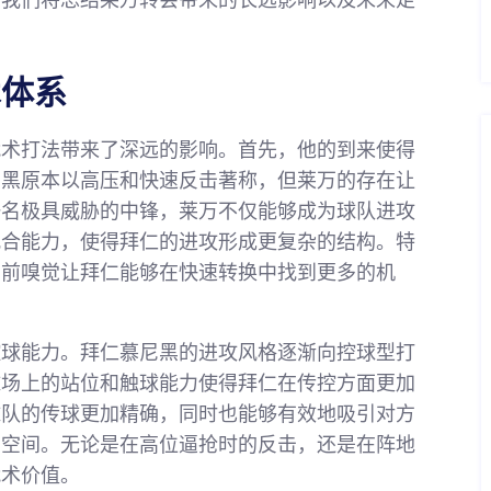
，我们将总结莱万转会带来的长远影响以及未来足
术体系
战术打法带来了深远的影响。首先，他的到来使得
尼黑原本以高压和快速反击著称，但莱万的存在让
一名极具威胁的中锋，莱万不仅能够成为球队进攻
配合能力，使得拜仁的进攻形成更复杂的结构。特
门前嗅觉让拜仁能够在快速转换中找到更多的机
控球能力。拜仁慕尼黑的进攻风格逐渐向控球型打
球场上的站位和触球能力使得拜仁在传控方面更加
球队的传球更加精确，同时也能够有效地吸引对方
的空间。无论是在高位逼抢时的反击，还是在阵地
战术价值。