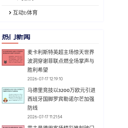
互动b体育
热门新闻
麦卡利斯特英超主场惊天世界
波洞穿谢菲联点燃全场掌声与
胜利希望
2026-07-17 12:19:10
马德里竞技以3200万欧元引进
西班牙国脚罗宾勒诺尔芒加强
防线
2026-07-17 11:21:54