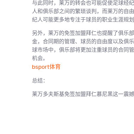
与此同时，莱万的转会也可能促使足球经
人和俱乐部之间的繁琐谈判，而莱万的自
纪人可能更多地专注于球员的职业生涯规
另外，莱万的免签加盟拜仁也提醒了俱乐
金，合同期的管理、球员的自由度以及俱
球市场中，俱乐部将更加注重球员的合同
机会。
bsport体育
总结：
莱万多夫斯基免签加盟拜仁慕尼黑这一震