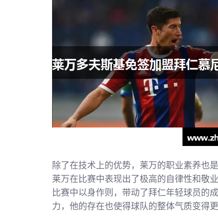
除了在技术上的优势，莱万的职业素养也
莱万在比赛中表现出了极高的自律性和敬
比赛中以身作则，带动了拜仁年轻球员的
力，他的存在也使得球队的整体气质变得