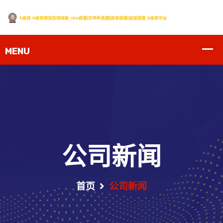
公司新闻
首页
公司新闻