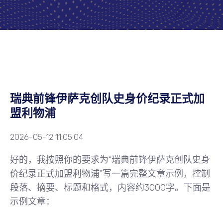
瑞典前锋伊萨克创队史身价纪录正式加
盟利物浦
2026-05-12 11:05:04
好的，我按照你的要求为“瑞典前锋伊萨克创队史身
价纪录正式加盟利物浦”写一篇完整文章示例，控制
段落、摘要、标题和格式，内容约3000字。下面是
示例文章：