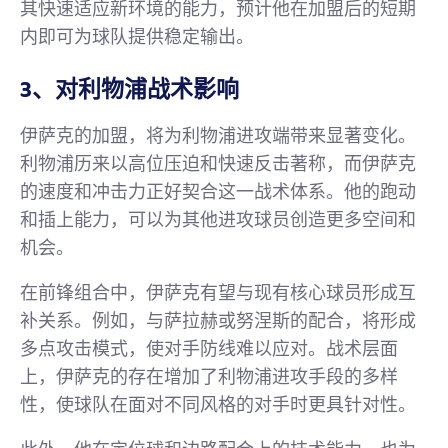
其快速适应新环境的能力，预计他在加盟后的短期
内即可为球队提供稳定输出。
3、对利物浦战术影响
伊萨克的加盟，将为利物浦进攻端带来显著变化。
利物浦历来以高位压迫和快速反击著称，而伊萨克
的速度和冲击力正好契合这一战术体系。他的跑动
和插上能力，可以为其他进攻球员创造更多空间和
机会。
在前锋组合中，伊萨克有望与现有核心球员形成互
补关系。例如，与萨拉赫或努涅斯的配合，将形成
多点攻击模式，使对手防线难以应对。战术层面
上，伊萨克的存在增加了利物浦进攻手段的多样
性，使球队在面对不同风格的对手时更具针对性。