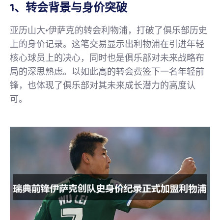
1、转会背景与身价突破
亚历山大·伊萨克的转会利物浦，打破了俱乐部历史
上的身价记录。这笔交易显示出利物浦在引进年轻
核心球员上的决心，同时也是俱乐部对未来战略布
局的深思熟虑。以如此高的转会费签下一名年轻前
锋，也体现了俱乐部对其未来成长潜力的高度认
可。