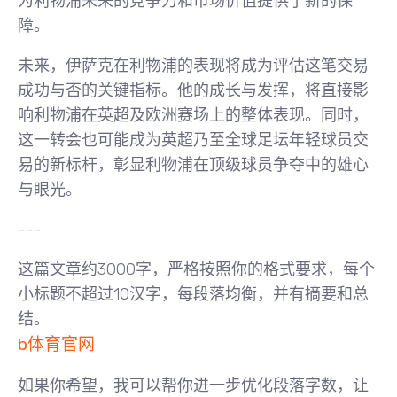
为利物浦未来的竞争力和市场价值提供了新的保
障。
未来，伊萨克在利物浦的表现将成为评估这笔交易
成功与否的关键指标。他的成长与发挥，将直接影
响利物浦在英超及欧洲赛场上的整体表现。同时，
这一转会也可能成为英超乃至全球足坛年轻球员交
易的新标杆，彰显利物浦在顶级球员争夺中的雄心
与眼光。
---
这篇文章约3000字，严格按照你的格式要求，每个
小标题不超过10汉字，每段落均衡，并有摘要和总
结。
b体育官网
如果你希望，我可以帮你进一步优化段落字数，让