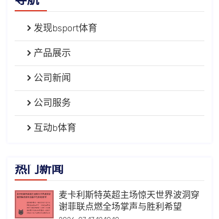
导航
发现bsport体育
产品展示
公司新闻
公司服务
互动b体育
热门新闻
麦卡利斯特英超主场惊天世界波洞穿
谢菲联点燃全场掌声与胜利希望