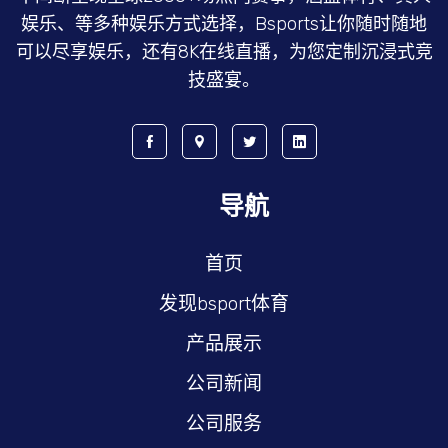
娱乐、等多种娱乐方式选择，Bsports让你随时随地
可以尽享娱乐，还有8K在线直播，为您定制沉浸式竞
技盛宴。
导航
首页
发现bsport体育
产品展示
公司新闻
公司服务