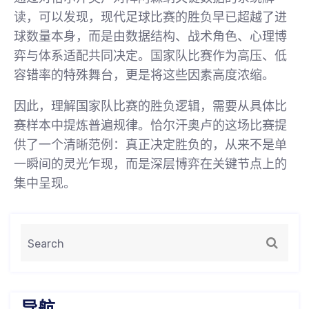
读，可以发现，现代足球比赛的胜负早已超越了进
球数量本身，而是由数据结构、战术角色、心理博
弈与体系适配共同决定。国家队比赛作为高压、低
容错率的特殊舞台，更是将这些因素高度浓缩。
因此，理解国家队比赛的胜负逻辑，需要从具体比
赛样本中提炼普遍规律。恰尔汗奥卢的这场比赛提
供了一个清晰范例：真正决定胜负的，从来不是单
一瞬间的灵光乍现，而是深层博弈在关键节点上的
集中呈现。