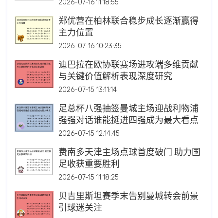
2026-07-16 11:18:55
郑优营在柏林联合稳步成长逐渐赢得
主力位置
2026-07-16 10:23:35
迪巴拉在欧协联赛场进攻端多维贡献
与关键价值解析表现深度研究
2026-07-15 13:11:14
足总杯八强抽签曼城主场迎战利物浦
强强对话谁能挺进四强成为最大看点
2026-07-15 12:14:45
费南多天津主场点球首度破门 助力国
足收获重要胜利
2026-07-15 11:18:25
贝吉里斯坦赛季末告别曼城转会前景
引球迷关注