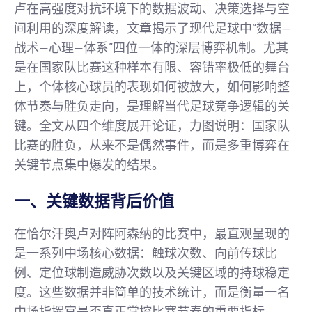
卢在高强度对抗环境下的数据波动、决策选择与空
间利用的深度解读，文章揭示了现代足球中“数据—
战术—心理—体系”四位一体的深层博弈机制。尤其
是在国家队比赛这种样本有限、容错率极低的舞台
上，个体核心球员的表现如何被放大，如何影响整
体节奏与胜负走向，是理解当代足球竞争逻辑的关
键。全文从四个维度展开论证，力图说明：国家队
比赛的胜负，从来不是偶然事件，而是多重博弈在
关键节点集中爆发的结果。
一、关键数据背后价值
在恰尔汗奥卢对阵阿森纳的比赛中，最直观呈现的
是一系列中场核心数据：触球次数、向前传球比
例、定位球制造威胁次数以及关键区域的持球稳定
度。这些数据并非简单的技术统计，而是衡量一名