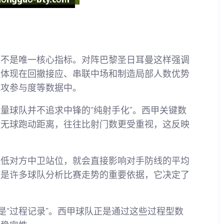
来不是唯一核心指标。对阵巴黎圣日耳曼这样强调
值体现在回撤接应、串联中场和制造局部人数优势
进攻参与度等数据中。
量球队并不追求中锋的“纯射手化”。西甲关键数
和无球跑动距离，往往比射门数更受重视，这反映
拉低对方中卫站位，就会直接影响对手防线的平均
正是许多球队分析比赛走势的重要依据，它决定了
是“过程记录”。西甲球队正是通过这些过程型数