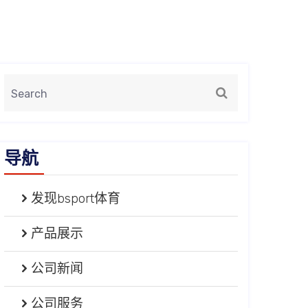
导航
发现bsport体育
产品展示
公司新闻
公司服务