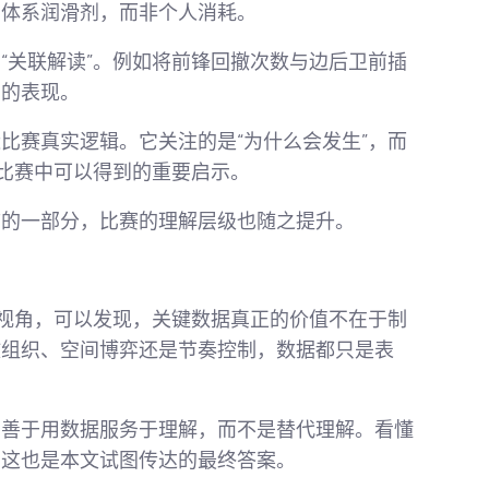
为体系润滑剂，而非个人消耗。
“关联解读”。例如将前锋回撤次数与边后卫前插
员的表现。
比赛真实逻辑。它关注的是“为什么会发生”，而
式比赛中可以得到的重要启示。
言的一部分，比赛的理解层级也随之提升。
析视角，可以发现，关键数据真正的价值不在于制
攻组织、空间博弈还是节奏控制，数据都只是表
它善于用数据服务于理解，而不是替代理解。看懂
，这也是本文试图传达的最终答案。