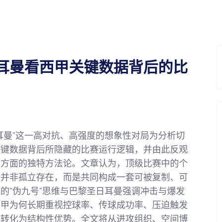
耳曼看西甲关键数据背后的比
耳曼”这一高对抗、高强度的想象性对局为分析切
关键数据背后所隐藏的比赛运行逻辑，并由此反观
制方面的独特方法论。文章认为，顶级比赛中的个
，并非孤立存在，而是共同构成一套可被复制、可
的“伪九号”思维与巴黎圣日耳曼强调冲击与爆发
西甲为何长期重视控球率、传球成功率、压迫触发
中转化为结构性优势。全文将从进攻组织、空间博