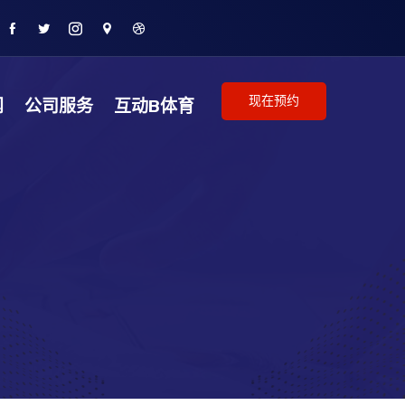
现在预约
闻
公司服务
互动B体育