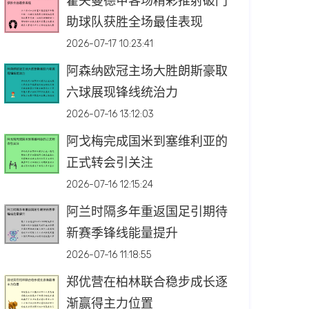
霍夫曼德甲客场精彩推射破门
助球队获胜全场最佳表现
2026-07-17 10:23:41
阿森纳欧冠主场大胜朗斯豪取
六球展现锋线统治力
2026-07-16 13:12:03
阿戈梅完成国米到塞维利亚的
正式转会引关注
2026-07-16 12:15:24
阿兰时隔多年重返国足引期待
新赛季锋线能量提升
2026-07-16 11:18:55
郑优营在柏林联合稳步成长逐
渐赢得主力位置