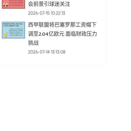
会前景引球迷关注
2026-07-15 10:22:13
西甲联盟将巴塞罗那工资帽下
调至2.04亿欧元 面临财政压力
挑战
2026-07-14 13:13:08