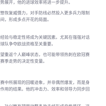
优势展开，他的进球效率将进一步提升。
兴慜恢复威慑力，对手防线必然投入更多兵力限制
空间，形成多点开花的局面。
的经验与稳定性将成为关键因素。尤其在强强对话
对球队争夺欧战资格至关重要。
有望重返个人巅峰状态，也可能带领热刺在欧冠赛
队赛季走势的决定性变量。
比赛中所展现的回暖迹象，并非偶然爆发，而是身
同作用的结果。他的冲击力、效率和领导力同步回