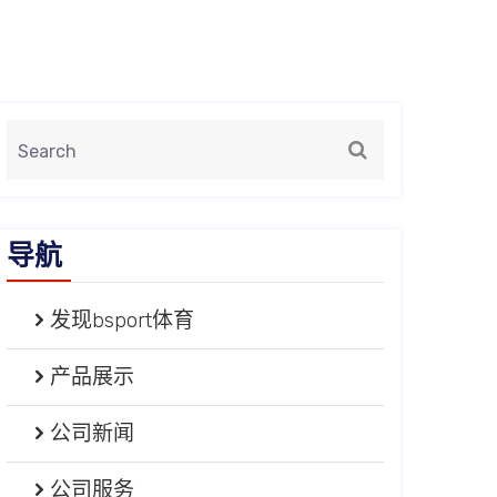
导航
发现bsport体育
产品展示
公司新闻
公司服务