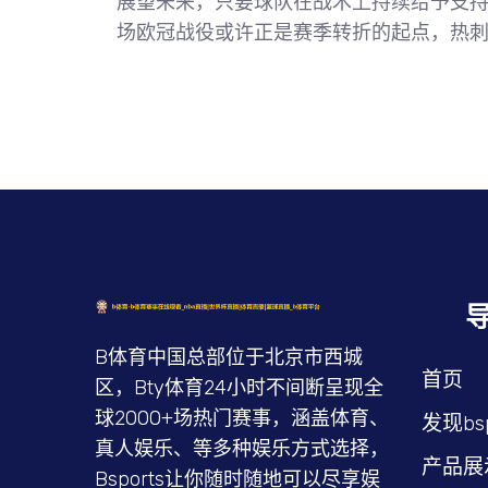
展望未来，只要球队在战术上持续给予支
场欧冠战役或许正是赛季转折的起点，热
B体育中国总部位于北京市西城
首页
区，Bty体育24小时不间断呈现全
球2000+场热门赛事，涵盖体育、
发现bs
真人娱乐、等多种娱乐方式选择，
产品展
Bsports让你随时随地可以尽享娱