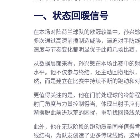
一、状态回暖信号
在本场对阵荷兰球队的欧冠较量中，孙兴
多次通过高速前插制造威胁，逼迫对手防
速度与节奏变化都明显优于此前几场比赛
从数据层面来看，孙兴慜在本场比赛中的
水平。他不仅参与终结，还主动回撤组织
然，而是建立在比赛中持续不断的跑动和
更值得关注的是，他在门前处理球的冷静
射门角度与力量控制得当，体现出射手应
渐摆脱此前进球荒的困扰，重新找回锋线
此外，他在无球阶段的跑动质量同样值得
线结构，为队友创造了更多传球线路。这