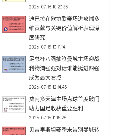
2026-07-16 10:23:35
迪巴拉在欧协联赛场进攻端多
维贡献与关键价值解析表现深
度研究
2026-07-15 13:11:14
足总杯八强抽签曼城主场迎战
利物浦强强对话谁能挺进四强
成为最大看点
2026-07-15 12:14:45
费南多天津主场点球首度破门
助力国足收获重要胜利
2026-07-15 11:18:25
贝吉里斯坦赛季末告别曼城转