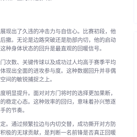
慜展现出了久违的冲击力与自信心。比赛初段，他
线后撤。无论是边路突破还是肋部内切，他的启动
，这种身体状态的回升是最直观的回暖信号。
射门次数、关键传球以及成功过人均高于赛季平均
，体现出全面的进攻参与度。这种数据回升并非偶
对空间的敏锐捕捉之上。
程度明显提升。面对对方门将时的选择更加果断，
有的稳定心态。这种效率的回归，意味着孙兴慜逐
杀手的节奏。
肯定。通过频繁拉边与内切交替，成功撕开对方防
种积极的无球贡献，是判断一名前锋是否真正回暖