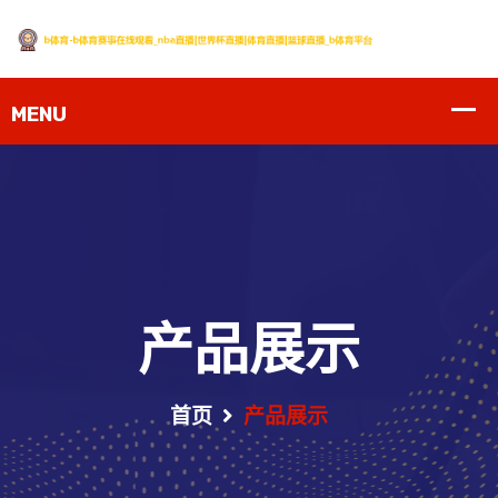
产品展示
首页
产品展示