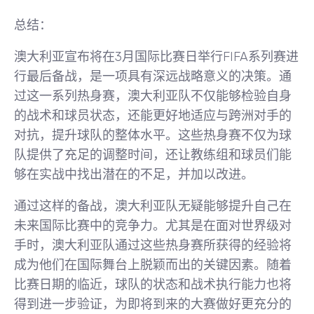
总结：
澳大利亚宣布将在3月国际比赛日举行FIFA系列赛进
行最后备战，是一项具有深远战略意义的决策。通
过这一系列热身赛，澳大利亚队不仅能够检验自身
的战术和球员状态，还能更好地适应与跨洲对手的
对抗，提升球队的整体水平。这些热身赛不仅为球
队提供了充足的调整时间，还让教练组和球员们能
够在实战中找出潜在的不足，并加以改进。
通过这样的备战，澳大利亚队无疑能够提升自己在
未来国际比赛中的竞争力。尤其是在面对世界级对
手时，澳大利亚队通过这些热身赛所获得的经验将
成为他们在国际舞台上脱颖而出的关键因素。随着
比赛日期的临近，球队的状态和战术执行能力也将
得到进一步验证，为即将到来的大赛做好更充分的