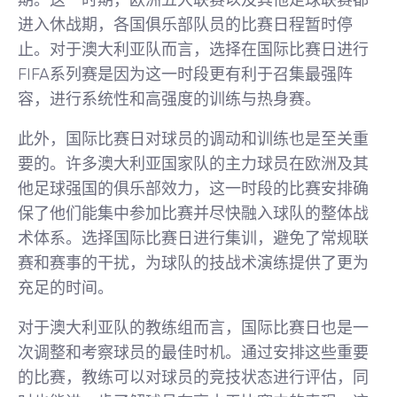
期。这一时期，欧洲五大联赛以及其他足球联赛都
进入休战期，各国俱乐部队员的比赛日程暂时停
止。对于澳大利亚队而言，选择在国际比赛日进行
FIFA系列赛是因为这一时段更有利于召集最强阵
容，进行系统性和高强度的训练与热身赛。
此外，国际比赛日对球员的调动和训练也是至关重
要的。许多澳大利亚国家队的主力球员在欧洲及其
他足球强国的俱乐部效力，这一时段的比赛安排确
保了他们能集中参加比赛并尽快融入球队的整体战
术体系。选择国际比赛日进行集训，避免了常规联
赛和赛事的干扰，为球队的技战术演练提供了更为
充足的时间。
对于澳大利亚队的教练组而言，国际比赛日也是一
次调整和考察球员的最佳时机。通过安排这些重要
的比赛，教练可以对球员的竞技状态进行评估，同