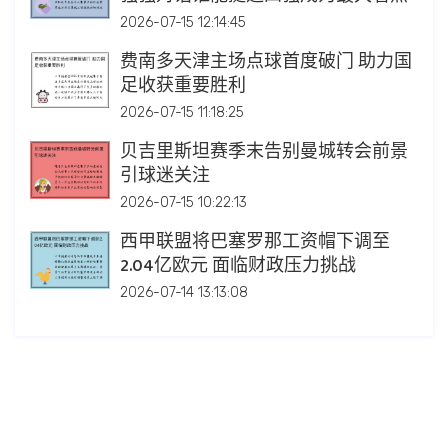
2026-07-15 12:14:45
费南多天津主场点球首度破门 助力国
足收获重要胜利
2026-07-15 11:18:25
贝吉里斯坦赛季末告别曼城转会前景
引球迷关注
2026-07-15 10:22:13
西甲联盟将巴塞罗那工资帽下调至
2.04亿欧元 面临财政压力挑战
2026-07-14 13:13:08