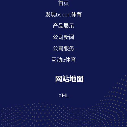
首页
发现bsport体育
产品展示
公司新闻
公司服务
互动b体育
网站地图
XML