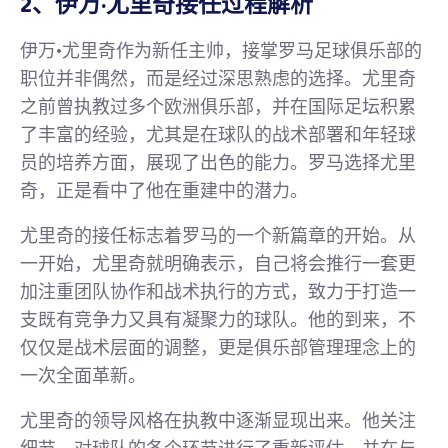
2、伊万·尤里奇接任过程解析
伊万·尤里奇作为新任主帅，接掌罗马足球俱乐部的
职位并非偶然，而是经过深思熟虑的选择。尤里奇
之前曾执教过多个欧洲俱乐部，并在国际足坛积累
了丰富的经验，尤其是在球队的战术部署和年轻球
员的培养方面，展现了出色的能力。罗马选择尤里
奇，正是看中了他在重建中的潜力。
尤里奇的接任标志着罗马的一个新篇章的开始。从
一开始，尤里奇就明确表示，自己将会推行一套更
加注重团队协作和战术执行的方式，致力于打造一
支既有竞争力又具有凝聚力的球队。他的到来，不
仅仅是战术层面的调整，更是俱乐部管理理念上的
一次全面革新。
尤里奇的领导风格在执教中逐渐显现出来。他关注