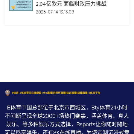
2.04亿欧元 面临财政压力挑战
2026-07-14 13:13:08
B体育中国总部位于北京市西城区，Bty体育24小时
不间断呈现全球2000+场热门赛事，涵盖体育、真人
娱乐、等多种娱乐方式选择，Bsports让你随时随地
可以尽享娱乐，还有8K在线直播，为您定制沉浸式竞