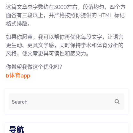
这篇文章总字数约在3000左右，段落均匀，四个方
面各有三段以上，并严格按照你提供的 HTML 标记
格式排版。
如果你愿意，我可以帮你再优化每段文字，让语言
更生动、更具文学感，同时保持学术和体育分析的
风格，使文章更具可读性和感染力。
你希望我做这个优化吗？
b体育app
导航