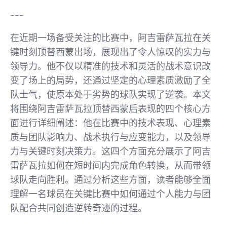
---
在近期一场备受关注的比赛中，阿吉雷萨瓦拉在关
键时刻顶替西蒙出场，展现出了令人惊叹的实力与
领导力。他不仅以精准的技术和灵活的战术意识改
变了场上的局势，还通过坚定的心理素质激励了全
队士气，使原本处于劣势的球队实现了逆袭。本文
将围绕阿吉雷萨瓦拉顶替西蒙后表现的四个核心方
面进行详细阐述：他在比赛中的技术表现、心理素
质与团队影响力、战术执行与应变能力，以及领导
力与关键时刻决策力。这四个方面充分展示了阿吉
雷萨瓦拉如何在短时间内完成角色转换，从而带领
球队走向胜利。通过分析这些方面，读者能够全面
理解一名球员在关键比赛中如何通过个人能力与团
队配合共同创造逆转奇迹的过程。