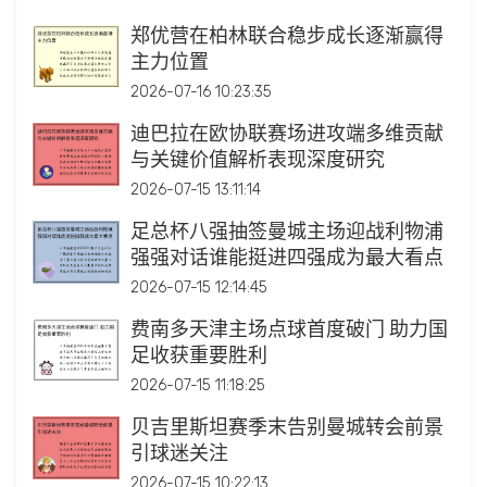
郑优营在柏林联合稳步成长逐渐赢得
主力位置
2026-07-16 10:23:35
迪巴拉在欧协联赛场进攻端多维贡献
与关键价值解析表现深度研究
2026-07-15 13:11:14
足总杯八强抽签曼城主场迎战利物浦
强强对话谁能挺进四强成为最大看点
2026-07-15 12:14:45
费南多天津主场点球首度破门 助力国
足收获重要胜利
2026-07-15 11:18:25
贝吉里斯坦赛季末告别曼城转会前景
引球迷关注
2026-07-15 10:22:13