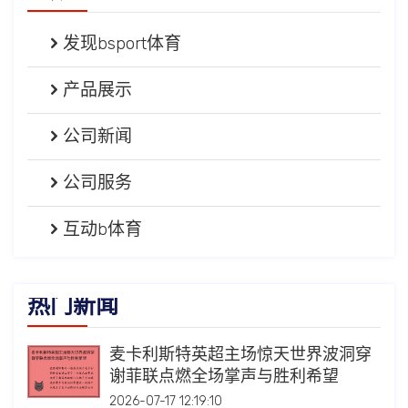
发现bsport体育
产品展示
公司新闻
公司服务
互动b体育
热门新闻
麦卡利斯特英超主场惊天世界波洞穿
谢菲联点燃全场掌声与胜利希望
2026-07-17 12:19:10