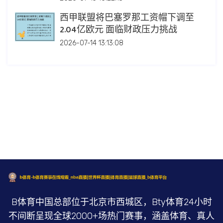
西甲联盟将巴塞罗那工资帽下调至
2.04亿欧元 面临财政压力挑战
2026-07-14 13:13:08
B体育中国总部位于北京市西城区，Bty体育24小时
不间断呈现全球2000+场热门赛事，涵盖体育、真人