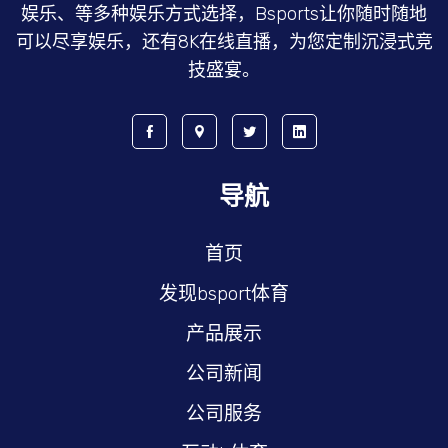
娱乐、等多种娱乐方式选择，Bsports让你随时随地
可以尽享娱乐，还有8K在线直播，为您定制沉浸式竞
技盛宴。
导航
首页
发现bsport体育
产品展示
公司新闻
公司服务