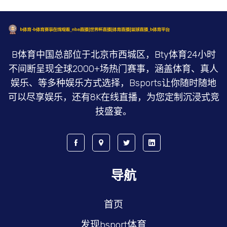
B体育中国总部位于北京市西城区，Bty体育24小时
不间断呈现全球2000+场热门赛事，涵盖体育、真人
娱乐、等多种娱乐方式选择，Bsports让你随时随地
可以尽享娱乐，还有8K在线直播，为您定制沉浸式竞
技盛宴。
导航
首页
发现bsport体育