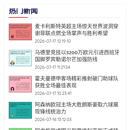
热门新闻
麦卡利斯特英超主场惊天世界波洞穿
谢菲联点燃全场掌声与胜利希望
2026-07-17 12:19:10
马德里竞技以3200万欧元引进西班牙
国脚罗宾勒诺尔芒加强防线
2026-07-17 11:21:54
霍夫曼德甲客场精彩推射破门助球队
获胜全场最佳表现
2026-07-17 10:23:41
阿森纳欧冠主场大胜朗斯豪取六球展
现锋线统治力
2026-07-16 13:12:03