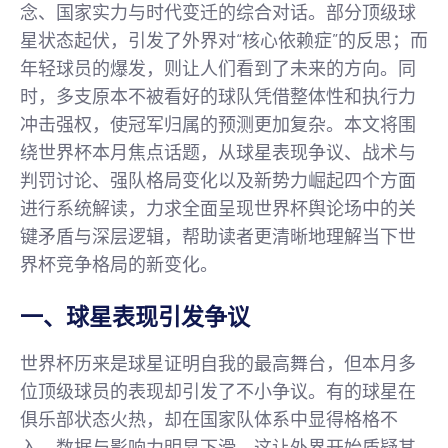
念、国家实力与时代变迁的综合对话。部分顶级球
星状态起伏，引发了外界对“核心依赖症”的反思；而
年轻球员的爆发，则让人们看到了未来的方向。同
时，多支原本不被看好的球队凭借整体性和执行力
冲击强权，使冠军归属的预测更加复杂。本文将围
绕世界杯本月焦点话题，从球星表现争议、战术与
判罚讨论、强队格局变化以及新势力崛起四个方面
进行系统解读，力求全面呈现世界杯舆论场中的关
键矛盾与深层逻辑，帮助读者更清晰地理解当下世
界杯竞争格局的新变化。
一、球星表现引发争议
世界杯历来是球星证明自我的最高舞台，但本月多
位顶级球员的表现却引发了不小争议。有的球星在
俱乐部状态火热，却在国家队体系中显得格格不