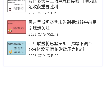
费南多天津主场点球首度破门 助力国
足收获重要胜利
2026-07-15 11:18:25
贝吉里斯坦赛季末告别曼城转会前景
引球迷关注
2026-07-15 10:22:13
西甲联盟将巴塞罗那工资帽下调至
2.04亿欧元 面临财政压力挑战
2026-07-14 13:13:08