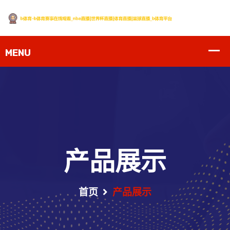
产品展示
首页
产品展示