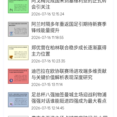
阿戈梅完成国米到塞维利亚的正式转
会引关注
2026-07-16 12:15:24
阿兰时隔多年重返国足引期待新赛季
锋线能量提升
2026-07-16 11:18:55
郑优营在柏林联合稳步成长逐渐赢得
主力位置
2026-07-16 10:23:35
迪巴拉在欧协联赛场进攻端多维贡献
与关键价值解析表现深度研究
2026-07-15 13:11:14
足总杯八强抽签曼城主场迎战利物浦
强强对话谁能挺进四强成为最大看点
2026-07-15 12:14:45