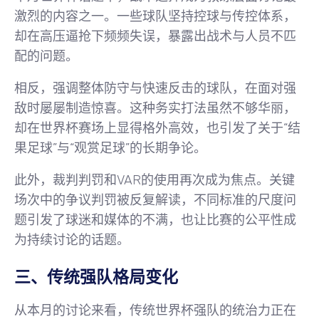
激烈的内容之一。一些球队坚持控球与传控体系，
却在高压逼抢下频频失误，暴露出战术与人员不匹
配的问题。
相反，强调整体防守与快速反击的球队，在面对强
敌时屡屡制造惊喜。这种务实打法虽然不够华丽，
却在世界杯赛场上显得格外高效，也引发了关于“结
果足球”与“观赏足球”的长期争论。
此外，裁判判罚和VAR的使用再次成为焦点。关键
场次中的争议判罚被反复解读，不同标准的尺度问
题引发了球迷和媒体的不满，也让比赛的公平性成
为持续讨论的话题。
三、传统强队格局变化
从本月的讨论来看，传统世界杯强队的统治力正在