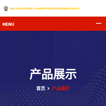
产品展示
首页
产品展示