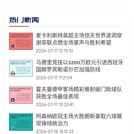
热门新闻
麦卡利斯特英超主场惊天世界波洞穿
谢菲联点燃全场掌声与胜利希望
2026-07-17 12:19:10
马德里竞技以3200万欧元引进西班牙
国脚罗宾勒诺尔芒加强防线
2026-07-17 11:21:54
霍夫曼德甲客场精彩推射破门助球队
获胜全场最佳表现
2026-07-17 10:23:41
阿森纳欧冠主场大胜朗斯豪取六球展
现锋线统治力
2026-07-16 13:12:03