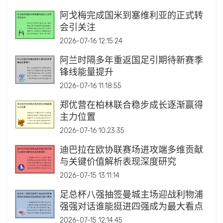
阿戈梅完成国米到塞维利亚的正式转
会引关注
2026-07-16 12:15:24
阿兰时隔多年重返国足引期待新赛季
锋线能量提升
2026-07-16 11:18:55
郑优营在柏林联合稳步成长逐渐赢得
主力位置
2026-07-16 10:23:35
迪巴拉在欧协联赛场进攻端多维贡献
与关键价值解析表现深度研究
2026-07-15 13:11:14
足总杯八强抽签曼城主场迎战利物浦
强强对话谁能挺进四强成为最大看点
2026-07-15 12:14:45