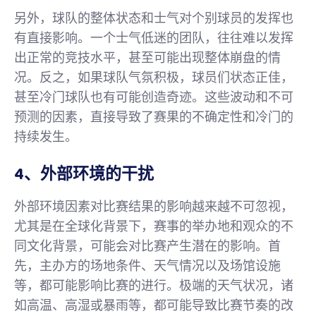
另外，球队的整体状态和士气对个别球员的发挥也
有直接影响。一个士气低迷的团队，往往难以发挥
出正常的竞技水平，甚至可能出现整体崩盘的情
况。反之，如果球队气氛积极，球员们状态正佳，
甚至冷门球队也有可能创造奇迹。这些波动和不可
预测的因素，直接导致了赛果的不确定性和冷门的
持续发生。
4、外部环境的干扰
外部环境因素对比赛结果的影响越来越不可忽视，
尤其是在全球化背景下，赛事的举办地和观众的不
同文化背景，可能会对比赛产生潜在的影响。首
先，主办方的场地条件、天气情况以及场馆设施
等，都可能影响比赛的进行。极端的天气状况，诸
如高温、高湿或暴雨等，都可能导致比赛节奏的改