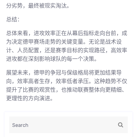
分劣势，最终被现实淘汰。
总结：
总体来看，进攻效率正在从幕后指标走向台前，成
为决定德甲赛场走势的关键变量。无论是战术设
计、人员配置，还是赛季目标的实现路径，高效率
进攻都在深刻影响球队的每一个决策。
展望未来，德甲的争冠与保级格局将更加结果导
向，效率高者生存，效率低者承压。这种趋势不仅
提升了比赛的观赏性，也推动联赛整体向更精细、
更理性的方向演进。