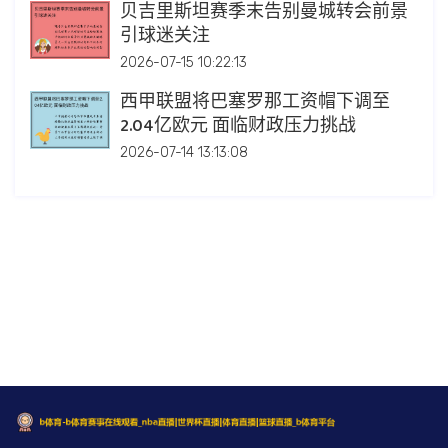
贝吉里斯坦赛季末告别曼城转会前景
引球迷关注
2026-07-15 10:22:13
西甲联盟将巴塞罗那工资帽下调至
2.04亿欧元 面临财政压力挑战
2026-07-14 13:13:08