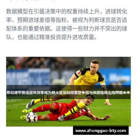
数据模型在引援决策中的权重持续上升，进球转化
率、预期进球差值等指标，被视为判断球员是否适
配体系的重要依据。这使得一些财力并不突出的球
队，也能通过精准投资提升进攻质量。