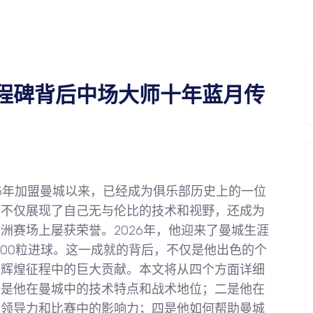
程碑背后中场大师十年蓝月传
）自2015年加盟曼城以来，已经成为俱乐部历史上的一位
内不仅展现了自己无与伦比的技术和视野，还成为
洲赛场上屡获荣誉。2026年，他迎来了曼城生涯
100粒进球。这一成就的背后，不仅是他出色的个
年辉煌征程中的巨大贡献。本文将从四个方面详细
一是他在曼城中的技术特点和战术地位；二是他在
的领导力和比赛中的影响力；四是他如何帮助曼城