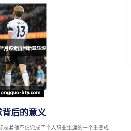
球背后的意义
，标志着他不仅完成了个人职业生涯的一个重要成