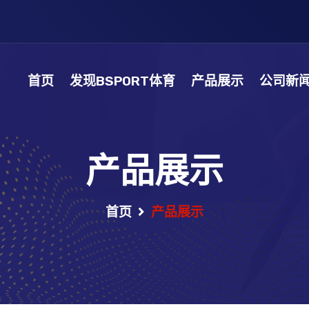
首页
发现BSPORT体育
产品展示
公司新
产品展示
首页
产品展示