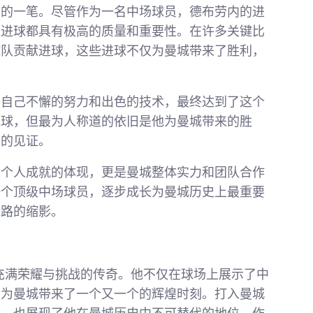
重的一笔。尽管作为一名中场球员，德布劳内的进
粒进球都具有极高的质量和重要性。在许多关键比
球队贡献进球，这些进球不仅为曼城带来了胜利，
着自己不懈的努力和出色的技术，最终达到了这个
进球，但最为人称道的依旧是他为曼城带来的胜
力的见证。
是个人成就的体现，更是曼城整体实力和团队合作
一个顶级中场球员，逐步成长为曼城历史上最重要
之路的缩影。
充满荣耀与挑战的传奇。他不仅在球场上展示了中
，为曼城带来了一个又一个的辉煌时刻。打入曼城