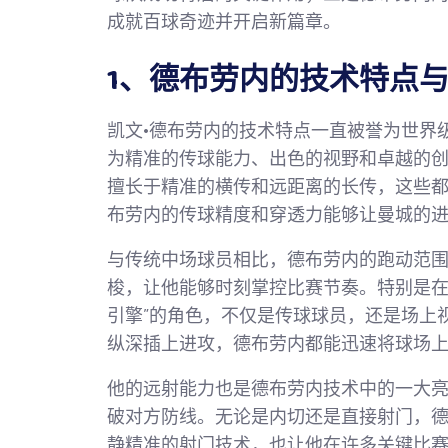
成就百球奇迹并开启新篇章。
1、德布劳内的技术特点
凯文·德布劳内的技术特点一直被誉为世界
为精准的传球能力、出色的视野和卓越的
擅长于精准的横传和远距离的长传，这些
布劳内的传球精度和穿透力能够让曼城的
与传统中场球员相比，德布劳内的跑动范
梭，让他能够时刻掌控比赛节奏。特别是在
引擎”的角色，不仅是传球球员，还是场上
纵深插上进攻，德布劳内都能迅速将球场
他的远射能力也是德布劳内技术中的一大
破对方防线。无论是内切还是直接射门，
静精准的射门技术，也让他在许多关键比