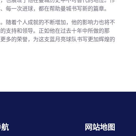
力，也展现了他在曼城历史中不可替代的地位。作
球、每一次进球，都在帮助曼城书写新的篇章。
员。随着个人成就的不断增加，他的影响力也将不
星的支持和领导。正如他在过去十年中所做的那
取更多的荣誉，为这支蓝月亮球队书写更加辉煌的
导航
网站地图