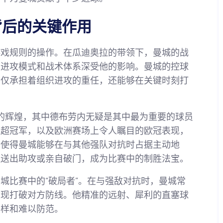
背后的关键作用
游戏规则的操作。在瓜迪奥拉的带领下，曼城的战
的进攻模式和战术体系深受他的影响。曼城的控球
不仅承担着组织进攻的重任，还能够在关键时刻打
赛季的辉煌，其中德布劳内无疑是其中最为重要的球员
英超冠军，以及欧洲赛场上令人瞩目的欧冠表现，
，使得曼城能够在与其他强队对抗时占据主动地
队送出助攻或亲自破门，成为比赛中的制胜法宝。
城比赛中的“破局者”。在与强敌对抗时，曼城常
表现打破对方防线。他精准的远射、犀利的直塞球
多样和难以防范。