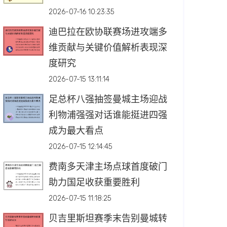
2026-07-16 10:23:35
迪巴拉在欧协联赛场进攻端多
维贡献与关键价值解析表现深
度研究
2026-07-15 13:11:14
足总杯八强抽签曼城主场迎战
利物浦强强对话谁能挺进四强
成为最大看点
2026-07-15 12:14:45
费南多天津主场点球首度破门
助力国足收获重要胜利
2026-07-15 11:18:25
贝吉里斯坦赛季末告别曼城转