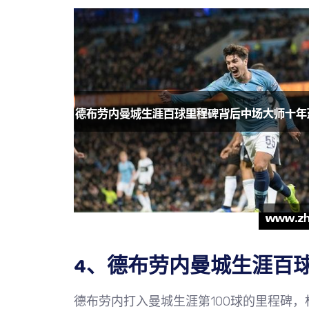
4、德布劳内曼城生涯百
德布劳内打入曼城生涯第100球的里程碑