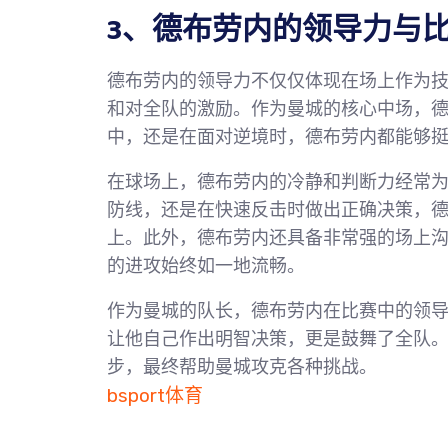
3、德布劳内的领导力与
德布劳内的领导力不仅仅体现在场上作为
和对全队的激励。作为曼城的核心中场，
中，还是在面对逆境时，德布劳内都能够
在球场上，德布劳内的冷静和判断力经常
防线，还是在快速反击时做出正确决策，
上。此外，德布劳内还具备非常强的场上
的进攻始终如一地流畅。
作为曼城的队长，德布劳内在比赛中的领
让他自己作出明智决策，更是鼓舞了全队
步，最终帮助曼城攻克各种挑战。
bsport体育