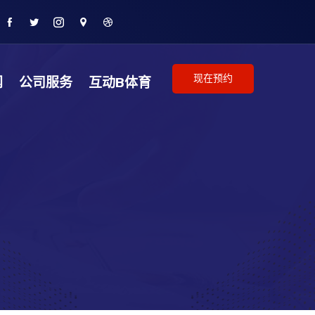
现在预约
闻
公司服务
互动B体育