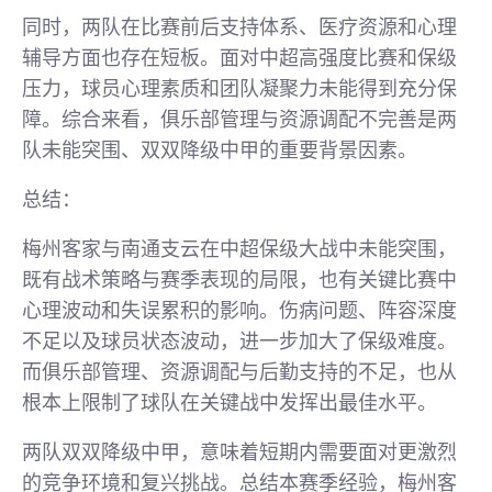
同时，两队在比赛前后支持体系、医疗资源和心理
辅导方面也存在短板。面对中超高强度比赛和保级
压力，球员心理素质和团队凝聚力未能得到充分保
障。综合来看，俱乐部管理与资源调配不完善是两
队未能突围、双双降级中甲的重要背景因素。
总结：
梅州客家与南通支云在中超保级大战中未能突围，
既有战术策略与赛季表现的局限，也有关键比赛中
心理波动和失误累积的影响。伤病问题、阵容深度
不足以及球员状态波动，进一步加大了保级难度。
而俱乐部管理、资源调配与后勤支持的不足，也从
根本上限制了球队在关键战中发挥出最佳水平。
两队双双降级中甲，意味着短期内需要面对更激烈
的竞争环境和复兴挑战。总结本赛季经验，梅州客