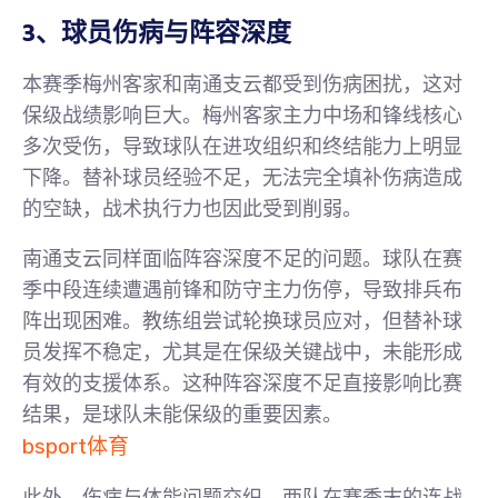
3、球员伤病与阵容深度
本赛季梅州客家和南通支云都受到伤病困扰，这对
保级战绩影响巨大。梅州客家主力中场和锋线核心
多次受伤，导致球队在进攻组织和终结能力上明显
下降。替补球员经验不足，无法完全填补伤病造成
的空缺，战术执行力也因此受到削弱。
南通支云同样面临阵容深度不足的问题。球队在赛
季中段连续遭遇前锋和防守主力伤停，导致排兵布
阵出现困难。教练组尝试轮换球员应对，但替补球
员发挥不稳定，尤其是在保级关键战中，未能形成
有效的支援体系。这种阵容深度不足直接影响比赛
结果，是球队未能保级的重要因素。
bsport体育