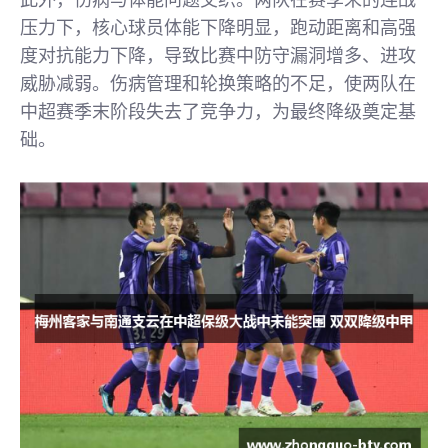
此外，伤病与体能问题交织。两队在赛季末的连战
压力下，核心球员体能下降明显，跑动距离和高强
度对抗能力下降，导致比赛中防守漏洞增多、进攻
威胁减弱。伤病管理和轮换策略的不足，使两队在
中超赛季末阶段失去了竞争力，为最终降级奠定基
础。