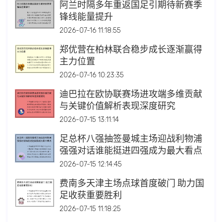
阿兰时隔多年重返国足引期待新赛季
锋线能量提升
2026-07-16 11:18:55
郑优营在柏林联合稳步成长逐渐赢得
主力位置
2026-07-16 10:23:35
迪巴拉在欧协联赛场进攻端多维贡献
与关键价值解析表现深度研究
2026-07-15 13:11:14
足总杯八强抽签曼城主场迎战利物浦
强强对话谁能挺进四强成为最大看点
2026-07-15 12:14:45
费南多天津主场点球首度破门 助力国
足收获重要胜利
2026-07-15 11:18:25