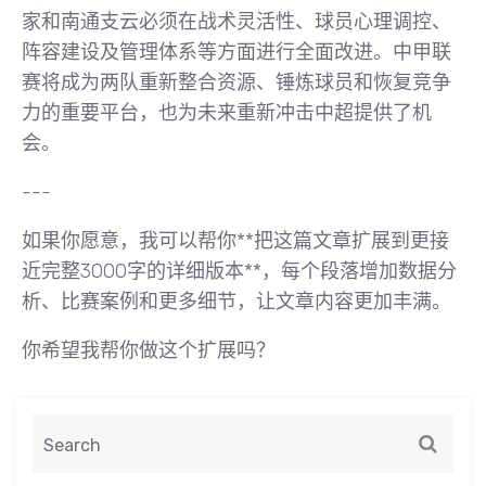
家和南通支云必须在战术灵活性、球员心理调控、
阵容建设及管理体系等方面进行全面改进。中甲联
赛将成为两队重新整合资源、锤炼球员和恢复竞争
力的重要平台，也为未来重新冲击中超提供了机
会。
---
如果你愿意，我可以帮你**把这篇文章扩展到更接
近完整3000字的详细版本**，每个段落增加数据分
析、比赛案例和更多细节，让文章内容更加丰满。
你希望我帮你做这个扩展吗？