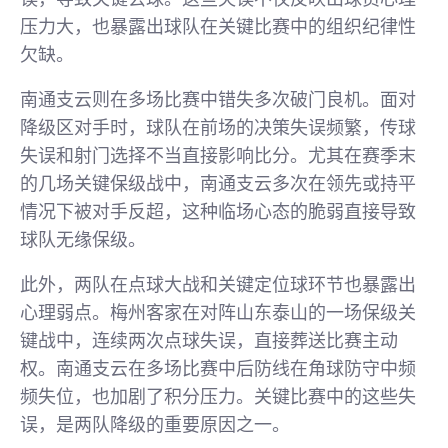
压力大，也暴露出球队在关键比赛中的组织纪律性
欠缺。
南通支云则在多场比赛中错失多次破门良机。面对
降级区对手时，球队在前场的决策失误频繁，传球
失误和射门选择不当直接影响比分。尤其在赛季末
的几场关键保级战中，南通支云多次在领先或持平
情况下被对手反超，这种临场心态的脆弱直接导致
球队无缘保级。
此外，两队在点球大战和关键定位球环节也暴露出
心理弱点。梅州客家在对阵山东泰山的一场保级关
键战中，连续两次点球失误，直接葬送比赛主动
权。南通支云在多场比赛中后防线在角球防守中频
频失位，也加剧了积分压力。关键比赛中的这些失
误，是两队降级的重要原因之一。