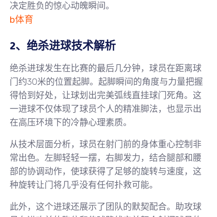
决定胜负的惊心动魄瞬间。
b体育
2、绝杀进球技术解析
绝杀进球发生在比赛的最后几分钟，球员在距离球
门约30米的位置起脚。起脚瞬间的角度与力量把握
得恰到好处，让球划出完美弧线直挂球门死角。这
一进球不仅体现了球员个人的精准脚法，也显示出
在高压环境下的冷静心理素质。
从技术层面分析，球员在射门前的身体重心控制非
常出色。左脚轻轻一摆，右脚发力，结合腿部和腰
部的协调动作，使球获得了足够的旋转与速度，这
种旋转让门将几乎没有任何扑救可能。
此外，这个进球还展示了团队的默契配合。助攻球