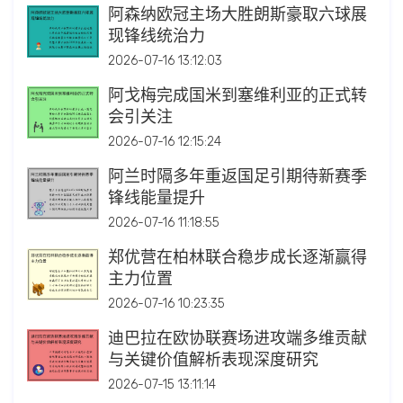
阿森纳欧冠主场大胜朗斯豪取六球展
现锋线统治力
2026-07-16 13:12:03
阿戈梅完成国米到塞维利亚的正式转
会引关注
2026-07-16 12:15:24
阿兰时隔多年重返国足引期待新赛季
锋线能量提升
2026-07-16 11:18:55
郑优营在柏林联合稳步成长逐渐赢得
主力位置
2026-07-16 10:23:35
迪巴拉在欧协联赛场进攻端多维贡献
与关键价值解析表现深度研究
2026-07-15 13:11:14