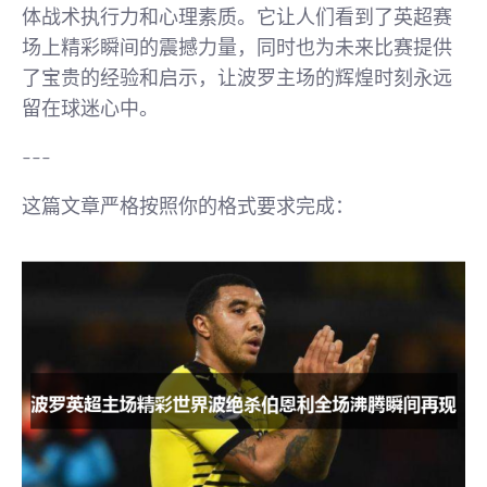
体战术执行力和心理素质。它让人们看到了英超赛
场上精彩瞬间的震撼力量，同时也为未来比赛提供
了宝贵的经验和启示，让波罗主场的辉煌时刻永远
留在球迷心中。
---
这篇文章严格按照你的格式要求完成：