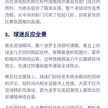
员在进攻前的跑位和传球路线完美契合射门球员的
预判，为绝杀提供了精准支撑。整个进球动作连贯
流畅，从中场到射门只用了短短几秒，却将紧张的
比赛氛围推向高潮。
3、球迷反应全景
绝杀进球瞬间，整个波罗主场顿时沸腾。看台上的
球迷几乎同时跳起欢呼，挥舞着旗帜和围巾，掌声
和喊叫声响彻云霄。这种情绪感染力不仅震撼现场
观众，也通过转播画面传递给全球观众。
赛后社交媒体上，球迷们纷纷发布绝杀瞬间的视频
和评论，短时间内相关话题冲上热搜。大家不仅为
进球精彩而激动，更为波罗在英超赛场上展现出的
拼搏精神而自豪。