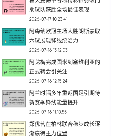
霍夫曼德甲客场精彩推射破门
助球队获胜全场最佳表现
2026-07-17 10:23:41
阿森纳欧冠主场大胜朗斯豪取
六球展现锋线统治力
2026-07-16 13:12:03
阿戈梅完成国米到塞维利亚的
正式转会引关注
2026-07-16 12:15:24
阿兰时隔多年重返国足引期待
新赛季锋线能量提升
2026-07-16 11:18:55
郑优营在柏林联合稳步成长逐
渐赢得主力位置