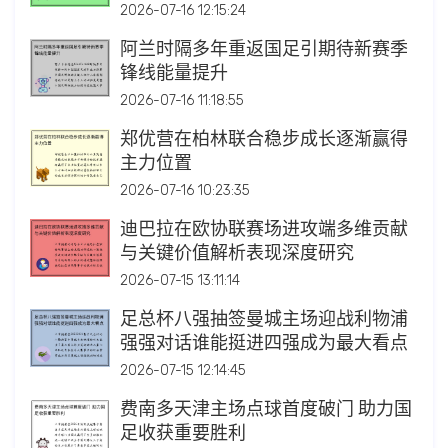
2026-07-16 12:15:24
阿兰时隔多年重返国足引期待新赛季
锋线能量提升
2026-07-16 11:18:55
郑优营在柏林联合稳步成长逐渐赢得
主力位置
2026-07-16 10:23:35
迪巴拉在欧协联赛场进攻端多维贡献
与关键价值解析表现深度研究
2026-07-15 13:11:14
足总杯八强抽签曼城主场迎战利物浦
强强对话谁能挺进四强成为最大看点
2026-07-15 12:14:45
费南多天津主场点球首度破门 助力国
足收获重要胜利