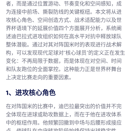
者，而是通过位置游动、节奏变化和空间感知，成
为连接中前场、撕裂防线的关键枢纽。本文将从进
攻核心角色、空间创造方式、战术适配能力以及世
界杯语境下的延展价值四个方面展开分析，系统阐
述迪巴拉式进攻组织如何在高水平对抗中释放球队
整体潜能。通过对其对阵国米时的表现进行战术解
构，可以发现现代足球对“核心球员”的定义正在发生
变化：不再局限于数据，而是体现在对空间、时间
和队友跑位的全面掌控。这种能力正是世界杯舞台
上决定比赛走向的重要因素。
1、进攻核心角色
在对阵国米的比赛中，迪巴拉最突出的价值并不完
全体现在进球或助攻数据上，而在于他在进攻体系
中的枢纽作用。他频繁回撤到中场与后腰形成接应