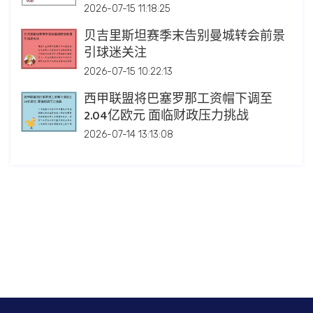
2026-07-15 11:18:25
贝吉里斯坦赛季末告别曼城转会前景
引球迷关注
2026-07-15 10:22:13
西甲联盟将巴塞罗那工资帽下调至
2.04亿欧元 面临财政压力挑战
2026-07-14 13:13:08