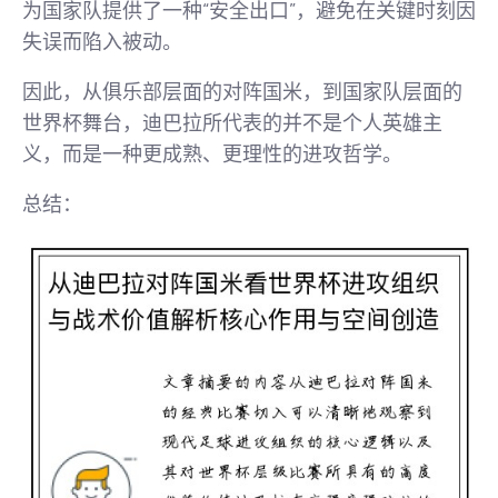
为国家队提供了一种“安全出口”，避免在关键时刻因
失误而陷入被动。
因此，从俱乐部层面的对阵国米，到国家队层面的
世界杯舞台，迪巴拉所代表的并不是个人英雄主
义，而是一种更成熟、更理性的进攻哲学。
总结：