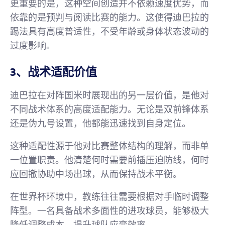
更重要的是，这种空间创造并不依赖速度优势，而
依靠的是预判与阅读比赛的能力。这使得迪巴拉的
踢法具有高度普适性，不受年龄或身体状态波动的
过度影响。
3、战术适配价值
迪巴拉在对阵国米时展现出的另一层价值，是他对
不同战术体系的高度适配能力。无论是双前锋体系
还是伪九号设置，他都能迅速找到自身定位。
这种适配性源于他对比赛整体结构的理解，而非单
一位置职责。他清楚何时需要前插压迫防线，何时
应回撤协助中场出球，从而保持战术平衡。
在世界杯环境中，教练往往需要根据对手临时调整
阵型。一名具备战术多面性的进攻球员，能够极大