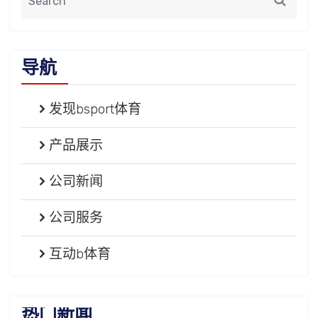
导航
发现bsport体育
产品展示
公司新闻
公司服务
互动b体育
热门新闻