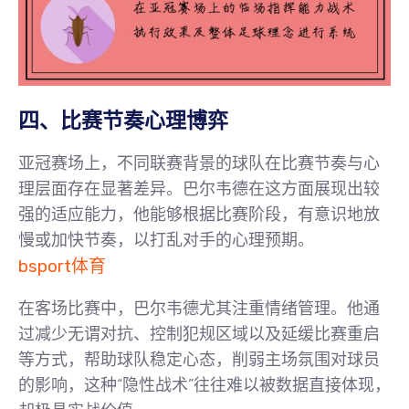
四、比赛节奏心理博弈
亚冠赛场上，不同联赛背景的球队在比赛节奏与心
理层面存在显著差异。巴尔韦德在这方面展现出较
强的适应能力，他能够根据比赛阶段，有意识地放
慢或加快节奏，以打乱对手的心理预期。
bsport体育
在客场比赛中，巴尔韦德尤其注重情绪管理。他通
过减少无谓对抗、控制犯规区域以及延缓比赛重启
等方式，帮助球队稳定心态，削弱主场氛围对球员
的影响，这种“隐性战术”往往难以被数据直接体现，