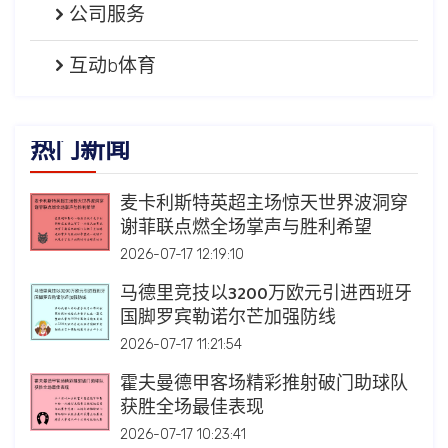
公司服务
互动b体育
热门新闻
麦卡利斯特英超主场惊天世界波洞穿
谢菲联点燃全场掌声与胜利希望
2026-07-17 12:19:10
马德里竞技以3200万欧元引进西班牙
国脚罗宾勒诺尔芒加强防线
2026-07-17 11:21:54
霍夫曼德甲客场精彩推射破门助球队
获胜全场最佳表现
2026-07-17 10:23:41