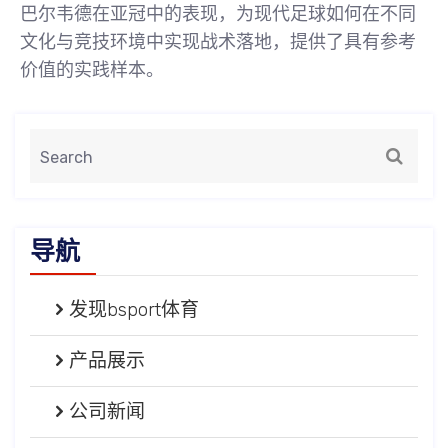
巴尔韦德在亚冠中的表现，为现代足球如何在不同
文化与竞技环境中实现战术落地，提供了具有参考
价值的实践样本。
导航
发现bsport体育
产品展示
公司新闻