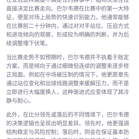
在亚冠这样高度不确定性的赛事中，临场决策往往
直接决定比赛走向。巴尔韦德在比赛中的第一大特
征，便是对场上局势的快速识别能力。他通常能够
在比赛前二十分钟内，通过对对手站位、压迫方式
和进攻倾向的观察，形成较为明确的判断，并为后
续调整埋下伏笔。
当比赛走势不如预期时，巴尔韦德并不执着于既定
方案，而是倾向于通过细微但连续的调整来逐步修
正局面。例如在中场被压制的情况下，他更愿意先
通过站位变化和出球线路调整来缓解压力，而不是
立即进行大幅度换人，这种渐进式应变体现了其冷
静与耐心。
此外，在比分领先或落后的不同情境下，巴尔韦德
的决策逻辑也呈现出明显差异。领先时，他更强调
结构稳定与风险控制；落后时，则会在保证基本防