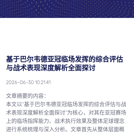
基于巴尔韦德亚冠临场发挥的综合评估
与战术表现深度解析全面探讨
2026-06-30 10:21:41
文章摘要的内容：
本文以“基于巴尔韦德亚冠临场发挥的综合评估与战
术表现深度解析全面探讨”为核心，对其在亚冠赛场
上的临场指挥能力、战术执行效果及整体足球理念
进行系统梳理与深入分析。文章首先从整体层面概