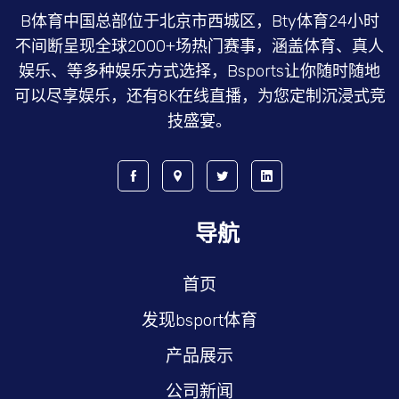
B体育中国总部位于北京市西城区，Bty体育24小时
不间断呈现全球2000+场热门赛事，涵盖体育、真人
娱乐、等多种娱乐方式选择，Bsports让你随时随地
可以尽享娱乐，还有8K在线直播，为您定制沉浸式竞
技盛宴。
导航
首页
发现bsport体育
产品展示
公司新闻