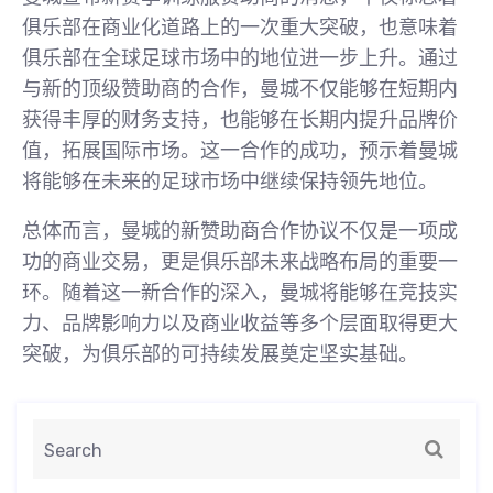
俱乐部在商业化道路上的一次重大突破，也意味着
俱乐部在全球足球市场中的地位进一步上升。通过
与新的顶级赞助商的合作，曼城不仅能够在短期内
获得丰厚的财务支持，也能够在长期内提升品牌价
值，拓展国际市场。这一合作的成功，预示着曼城
将能够在未来的足球市场中继续保持领先地位。
总体而言，曼城的新赞助商合作协议不仅是一项成
功的商业交易，更是俱乐部未来战略布局的重要一
环。随着这一新合作的深入，曼城将能够在竞技实
力、品牌影响力以及商业收益等多个层面取得更大
突破，为俱乐部的可持续发展奠定坚实基础。