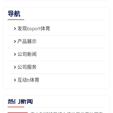
导航
发现bsport体育
产品展示
公司新闻
公司服务
互动b体育
热门新闻