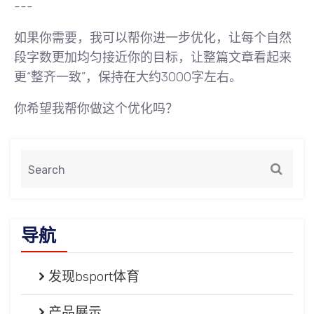
---
如果你需要，我可以帮你进一步优化，让每个自然
段字数更加均匀接近你的目标，让整篇文章看起来
更“整齐一致”，保持在大约3000字左右。
你希望我帮你做这个优化吗？
导航
发现bsport体育
产品展示