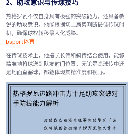
2、助攻意识与传球技巧
热格罗瓦不仅自身具有极强的突破能力，还具备敏
锐的助攻意识。他能根据场上局势判断最佳传球时
机，确保球权转移最大化威胁。
bsport体育
在传球技术上，他擅长长传和斜传结合使用，能够
精准地将球送到队友射门位置，无论是高球传中还
是地面直塞球，都能体现其精准度和视野。