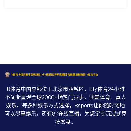
B体育中国总部位于北京市西城区，Bty体育24小时
不间断呈现全球2000+场热门赛事，涵盖体育、真人
娱乐、等多种娱乐方式选择，Bsports让你随时随地
可以尽享娱乐，还有8K在线直播，为您定制沉浸式竞
技盛宴。