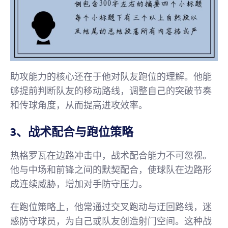
助攻能力的核心还在于他对队友跑位的理解。他能
够提前判断队友的移动路线，调整自己的突破节奏
和传球角度，从而提高进攻效率。
3、战术配合与跑位策略
热格罗瓦在边路冲击中，战术配合能力不可忽视。
他与中场和前锋之间的默契配合，使球队在边路形
成连续威胁，增加对手防守压力。
在跑位策略上，他常通过交叉跑动与迂回路线，迷
惑防守球员，为自己或队友创造射门空间。这种战